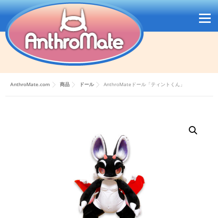
コ
ン
メニュ
テ
ン
ツ
へ
ス
キ
ッ
AnthroMate.com
商品
ドール
AnthroMateドール「ティントくん」
プ
ENGLISH