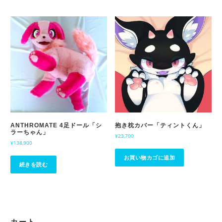
ANTHROMATE 4足ドール「シ
抱き枕カバー「ティントくん」
ラーちゃん」
¥
23,700
¥
138,900
お買い物カゴに追加
続きを読む
カート