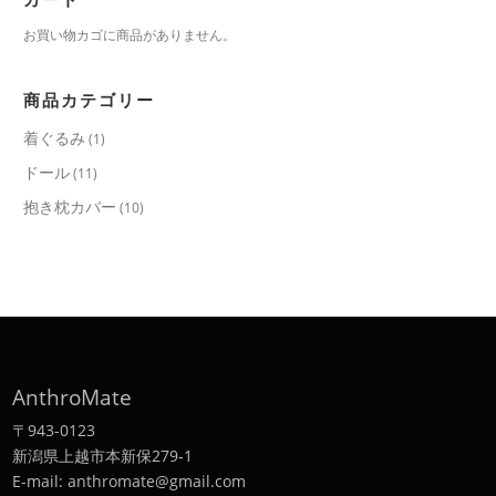
お買い物カゴに商品がありません。
商品カテゴリー
着ぐるみ
(1)
ドール
(11)
抱き枕カバー
(10)
AnthroMate
〒943-0123
新潟県上越市本新保279-1
E-mail: anthromate@gmail.com